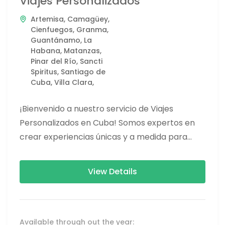
Viajes Personalizados
Artemisa
,
Camagüey
,
Cienfuegos
,
Granma
,
Guantánamo
,
La
Habana
,
Matanzas
,
Pinar del Río
,
Sancti
Spiritus
,
Santiago de
Cuba
,
Villa Clara,
¡Bienvenido a nuestro servicio de Viajes
Personalizados en Cuba! Somos expertos en
crear experiencias únicas y a medida para
cada uno de nuestros clientes. ¿Por...
View Details
Available through out the year: