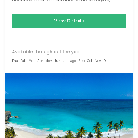
desde la vibrante...
View Details
Available through out the year:
Ene
Feb
Mar
Abr
May
Jun
Jul
Ago
Sep
Oct
Nov
Dic