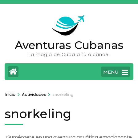
Saltar
al
contenido
(presione
Entrar)
Aventuras Cubanas
La magia de Cuba a tu alcance.
MENU
>
>
Inicio
Actividades
snorkeling
snorkeling
¿Sumérgete en una aventura acuática emocionante