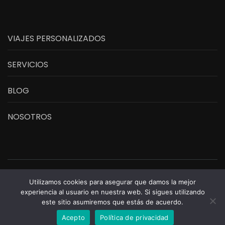
VIAJES PERSONALIZADOS
SERVICIOS
BLOG
NOSOTROS
Aventuras Cubanas
Travel Agency | Desarrollado por
Rara
Utilizamos cookies para asegurar que damos la mejor
Themes
Impulsado por
WordPress
.
experiencia al usuario en nuestra web. Si sigues utilizando
este sitio asumiremos que estás de acuerdo.
Política de privacidad
Acepto
Política de privacidad